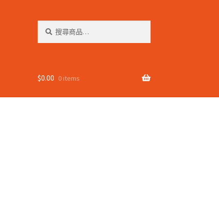
搜
搜
尋
尋
關
鍵
字:
$
0.00
0 items