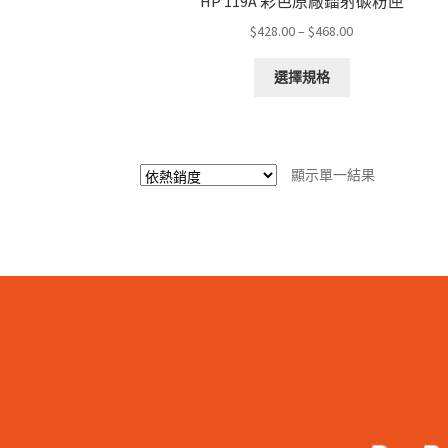
HP 119A 彩色原廠鐳射碳粉匣
Price
$
428.00
–
$
468.00
range:
This
$428.00
選擇規格
product
through
has
$468.00
multiple
variants.
顯示單一結果
The
options
may
be
chosen
on
the
product
page