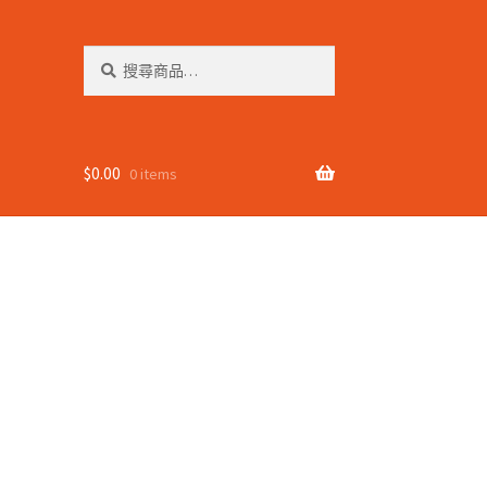
搜
搜
尋
尋
關
鍵
字:
$
0.00
0 items