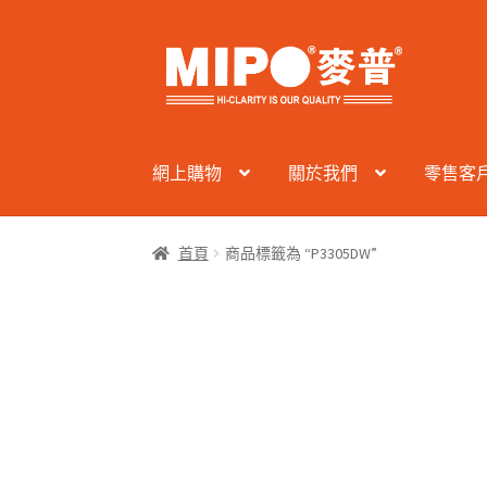
Skip
Skip
to
to
navigation
content
網上購物
關於我們
零售客
首頁
商品標籤為 “P3305DW”