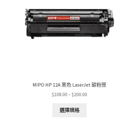
MIPO HP 12A 黑色 LaserJet 碳粉匣
Price
$
108.00
–
$
200.00
range:
This
$108.00
選擇規格
product
through
has
$200.00
multiple
variants.