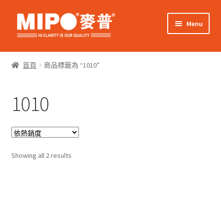
Skip
Skip
Menu
to
to
navigation
content
Expand
網上購物
child
首頁
商品標籤為 “1010”
menu
Expand
關於我們
child
1010
menu
Expand
零售客戶
child
menu
Expand
商業客戶
child
menu
Sorted
我的帳戶
Showing all 2 results
by
popularity