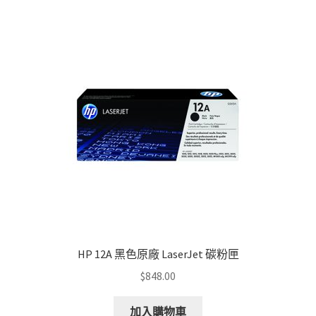
The
options
may
be
chosen
on
the
product
page
HP 12A 黑色原廠 LaserJet 碳粉匣
$
848.00
加入購物車