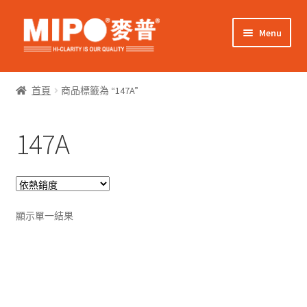
Skip
Skip
Menu
to
to
navigation
content
Expand
網上購物
child
首頁
商品標籤為 “147A”
menu
Expand
關於我們
child
147A
menu
Expand
零售客戶
child
menu
Expand
商業客戶
child
menu
我的帳戶
顯示單一結果