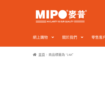
Skip
Skip
to
to
navigation
content
網上購物
關於我們
零售客
首頁
商品標籤為 “14A”