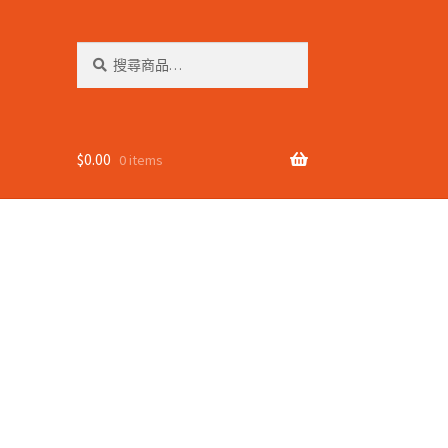
搜
搜
尋
尋
關
鍵
字:
$
0.00
0 items