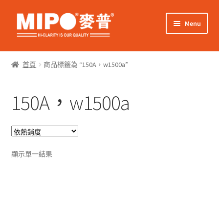
Skip
Skip
Menu
to
to
navigation
content
Expand
網上購物
child
首頁
商品標籤為 “150A，w1500a”
menu
Expand
關於我們
child
150A，w1500a
menu
Expand
零售客戶
child
menu
Expand
商業客戶
child
menu
我的帳戶
顯示單一結果