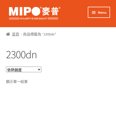
Skip
Skip
Menu
to
to
navigation
content
Expand
網上購物
child
首頁
商品標籤為 “2300dn”
menu
Expand
關於我們
child
2300dn
menu
Expand
零售客戶
child
menu
Expand
商業客戶
child
menu
我的帳戶
顯示單一結果