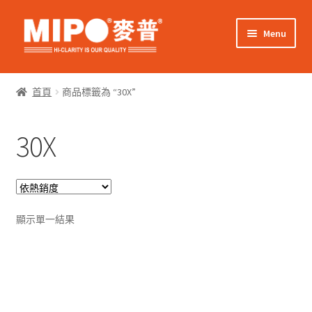
Skip
Skip
Menu
to
to
navigation
content
Expand
網上購物
child
首頁
商品標籤為 “30X”
menu
Expand
關於我們
child
30X
menu
Expand
零售客戶
child
menu
Expand
商業客戶
child
menu
我的帳戶
顯示單一結果