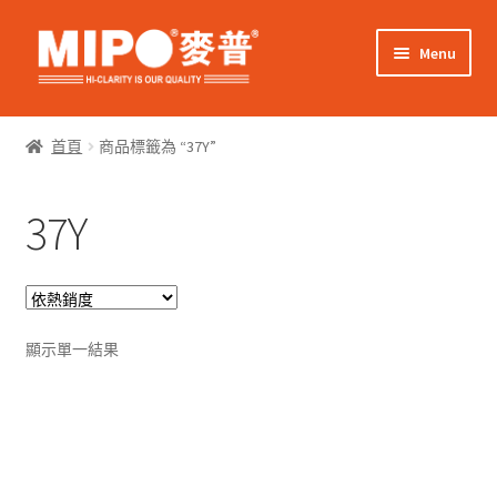
Skip
Skip
Menu
to
to
navigation
content
Expand
網上購物
child
首頁
商品標籤為 “37Y”
menu
Expand
關於我們
child
37Y
menu
Expand
零售客戶
child
menu
Expand
商業客戶
child
menu
我的帳戶
顯示單一結果