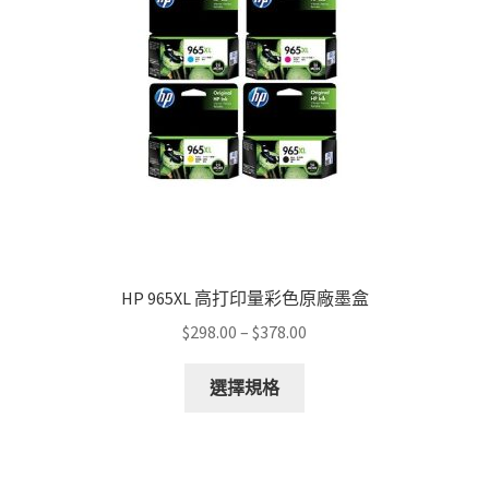
HP 965XL 高打印量彩色原廠墨盒
Price
$
298.00
–
$
378.00
range:
This
$298.00
選擇規格
product
through
has
$378.00
multiple
variants.