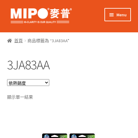
Skip
Skip
Menu
to
to
navigation
content
Expand
網上購物
child
首頁
商品標籤為 “3JA83AA”
menu
Expand
關於我們
child
3JA83AA
menu
Expand
零售客戶
child
menu
Expand
商業客戶
child
menu
我的帳戶
顯示單一結果