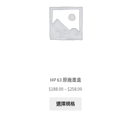
HP 63 原廠墨盒
Price
$
188.00
–
$
258.00
range:
This
$188.00
選擇規格
product
through
has
$258.00
multiple
variants.