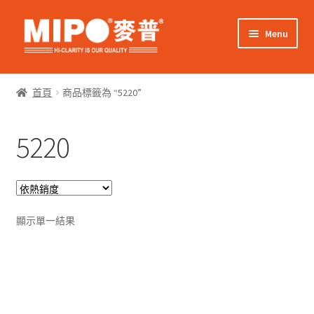
Skip
Skip
Menu
to
to
navigation
content
Expand
網上購物
child
首頁
商品標籤為 “5220”
menu
Expand
關於我們
child
5220
menu
Expand
零售客戶
child
menu
Expand
商業客戶
child
menu
我的帳戶
顯示單一結果