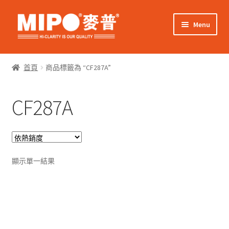
Skip
Skip
Menu
to
to
navigation
content
Expand
網上購物
child
首頁
商品標籤為 “CF287A”
menu
Expand
關於我們
child
CF287A
menu
Expand
零售客戶
child
menu
Expand
商業客戶
child
menu
我的帳戶
顯示單一結果