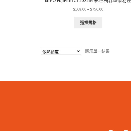
MIPO FujiFilm CT202264 彩色高容量碳粉
Price
$
168.00
–
$
756.00
range:
This
$168.00
選擇規格
product
through
has
$756.00
multiple
variants.
顯示單一結果
The
options
may
be
chosen
on
the
product
page