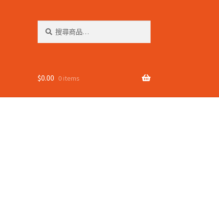
搜
搜
尋
尋
關
鍵
字:
$
0.00
0 items