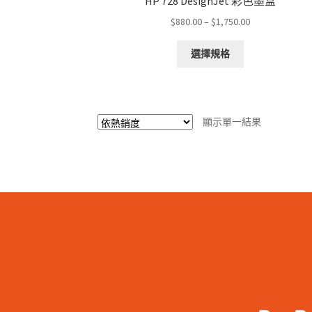
HP 728 DesignJet 彩色墨盒
Price
$
880.00
–
$
1,750.00
range:
This
$880.00
選擇規格
product
through
has
$1,750.00
multiple
variants.
顯示單一結果
The
options
may
be
chosen
on
the
product
page