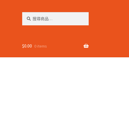
搜
搜
尋
尋
關
鍵
字:
$
0.00
0 items