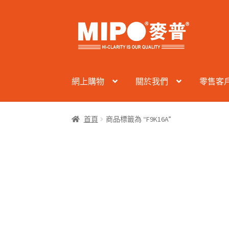
Skip
Skip
to
to
navigation
content
網上購物
關於我們
零售客
首頁
商品標籤為 “F9K16A”