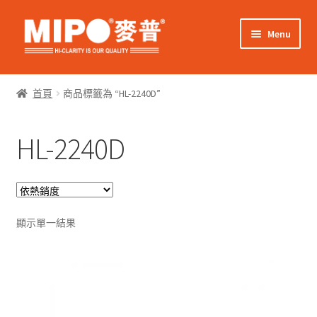
Skip
Skip
Menu
to
to
navigation
content
Expand
網上購物
child
首頁
商品標籤為 “HL-2240D”
menu
Expand
關於我們
child
HL-2240D
menu
Expand
零售客戶
child
menu
Expand
商業客戶
child
menu
我的帳戶
顯示單一結果