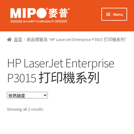
Skip
Skip
Menu
to
to
navigation
content
Expand
網上購物
child
首頁
商品標籤為 “HP LaserJet Enterprise P3015 打印機系列”
menu
Expand
關於我們
child
HP LaserJet Enterprise
menu
Expand
零售客戶
child
P3015 打印機系列
menu
Expand
商業客戶
child
menu
我的帳戶
Sorted
Showing all 2 results
by
popularity