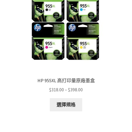
HP 955XL 高打印量原廠墨盒
Price
$
318.00
–
$
398.00
range:
This
$318.00
選擇規格
product
through
has
$398.00
multiple
variants.