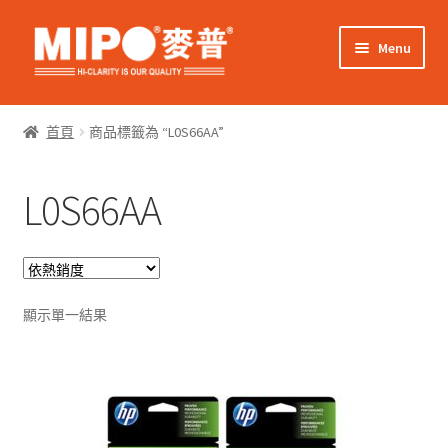
Skip
Skip
Menu
to
to
navigation
content
Expand
網上購物
child
首頁
商品標籤為 “L0S66AA”
menu
Expand
關於我們
child
L0S66AA
menu
Expand
零售客戶
child
menu
Expand
商業客戶
child
menu
我的帳戶
顯示單一結果