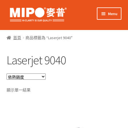
Skip
Skip
Menu
to
to
navigation
content
Expand
網上購物
child
首頁
商品標籤為 “Laserjet 9040”
menu
Expand
關於我們
child
Laserjet 9040
menu
Expand
零售客戶
child
menu
Expand
商業客戶
child
menu
我的帳戶
顯示單一結果