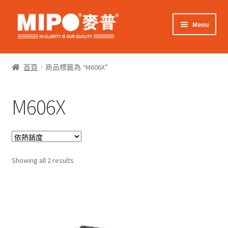
Skip
Skip
Menu
to
to
navigation
content
Expand
網上購物
child
首頁
商品標籤為 “M606X”
menu
Expand
關於我們
child
M606X
menu
Expand
零售客戶
child
menu
Expand
商業客戶
child
menu
Sorted
我的帳戶
Showing all 2 results
by
popularity