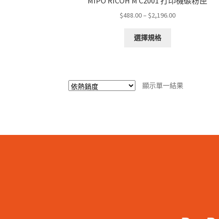
MIPO RICOH M C2001 打印機碳粉匣
Price
$
488.00
–
$
2,196.00
range:
This
$488.00
選擇規格
product
through
has
$2,196.00
multiple
variants.
顯示單一結果
The
options
may
be
chosen
on
the
product
page