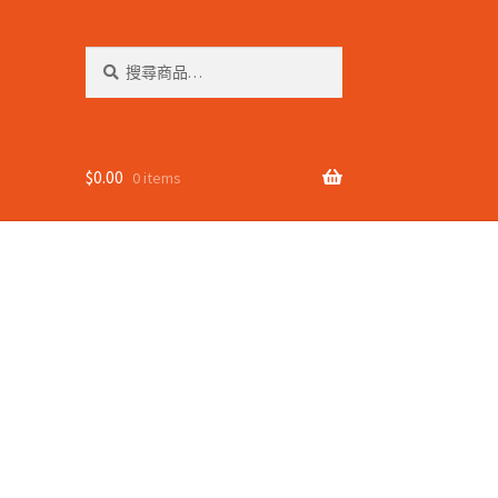
搜
搜
尋
尋
關
鍵
字:
$
0.00
0 items