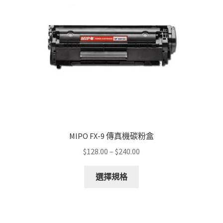
MIPO FX-9 傳真機碳粉盒
Price
$
128.00
–
$
240.00
range:
This
$128.00
選擇規格
product
through
has
$240.00
multiple
variants.