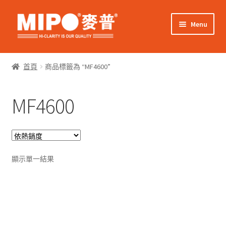
Skip
Skip
Menu
to
to
navigation
content
Expand
網上購物
child
首頁
商品標籤為 “MF4600”
menu
Expand
關於我們
child
MF4600
menu
Expand
零售客戶
child
menu
Expand
商業客戶
child
menu
我的帳戶
顯示單一結果