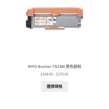
MIPO Brother TN2380 黑色碳粉
Price
$
168.00
–
$
370.00
range:
This
$168.00
選擇規格
product
through
has
$370.00
multiple
variants.