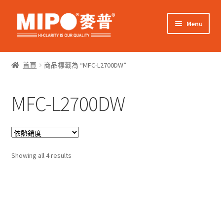
Skip
Skip
Menu
to
to
navigation
content
Expand
網上購物
child
首頁
商品標籤為 “MFC-L2700DW”
menu
Expand
關於我們
child
MFC-L2700DW
menu
Expand
零售客戶
child
menu
Expand
商業客戶
child
menu
Sorted
我的帳戶
Showing all 4 results
by
popularity