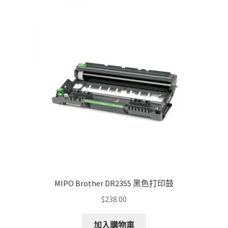
The
options
may
be
chosen
on
the
product
page
MIPO Brother DR2355 黑色打印鼓
$
238.00
加入購物車