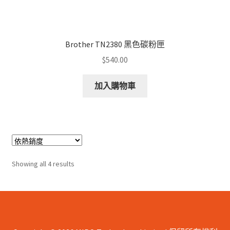
Brother TN2380 黑色碳粉匣
$
540.00
加入購物車
Sorted
Showing all 4 results
by
popularity