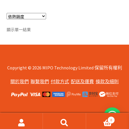
multiple
variants.
The
options
顯示單一結果
may
be
chosen
on
the
Copyright © 2026 MIPO Technology Limited 保留所有權利
product
page
關於我們
聯繫我們
付款方式
配送及運費
條款及細則
0
搜
搜