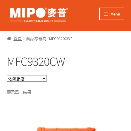
Skip
Skip
Menu
to
to
navigation
content
Expand
網上購物
child
首頁
商品標籤為 “MFC9320CW”
menu
Expand
關於我們
child
MFC9320CW
menu
Expand
零售客戶
child
menu
Expand
商業客戶
child
menu
我的帳戶
顯示單一結果