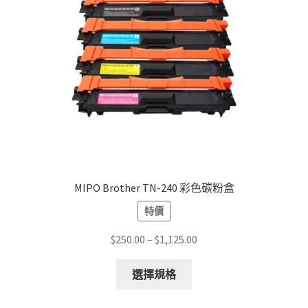
MIPO Brother TN-240 彩色碳粉盒
特價
Price
$
250.00
–
$
1,125.00
range:
This
$250.00
選擇規格
product
through
has
$1,125.00