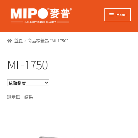
Skip
Skip
Menu
to
to
navigation
content
Expand
網上購物
child
首頁
商品標籤為 “ML-1750”
menu
Expand
關於我們
child
ML-1750
menu
Expand
零售客戶
child
menu
Expand
商業客戶
child
menu
我的帳戶
顯示單一結果