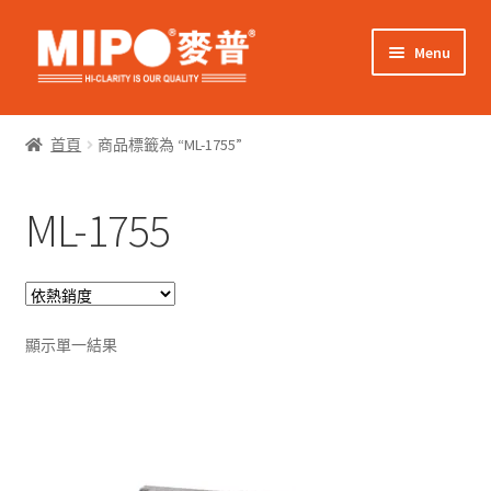
Skip
Skip
Menu
to
to
navigation
content
Expand
網上購物
child
首頁
商品標籤為 “ML-1755”
menu
Expand
關於我們
child
ML-1755
menu
Expand
零售客戶
child
menu
Expand
商業客戶
child
menu
我的帳戶
顯示單一結果