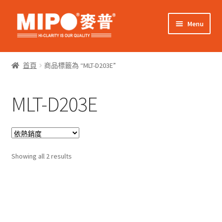
Skip
Skip
Menu
to
to
navigation
content
Expand
網上購物
child
首頁
商品標籤為 “MLT-D203E”
menu
Expand
關於我們
child
MLT-D203E
menu
Expand
零售客戶
child
menu
Expand
商業客戶
child
menu
Sorted
我的帳戶
Showing all 2 results
by
popularity