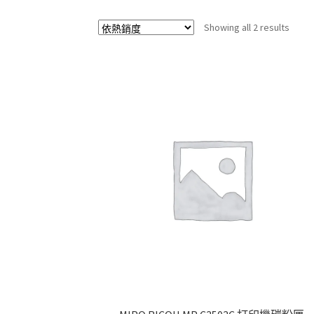
Sorte
Showing all 2 results
by
popul