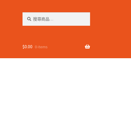
搜
搜
尋
尋
關
鍵
字:
$
0.00
0 items