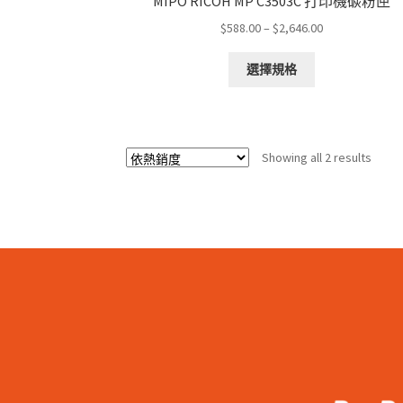
MIPO RICOH MP C3503C 打印機碳粉匣
Price
$
588.00
–
$
2,646.00
range:
This
$588.00
選擇規格
product
through
has
$2,646.00
multiple
variants.
Sorte
Showing all 2 results
The
by
options
popul
may
be
chosen
on
the
product
page