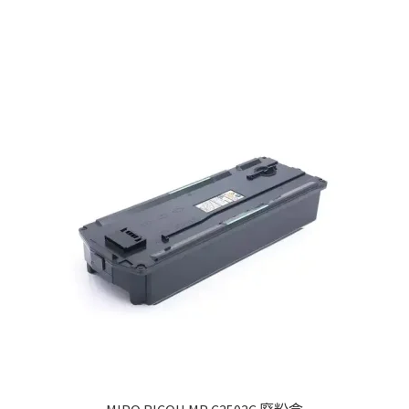
d
arity