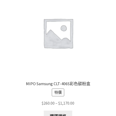
MIPO Samsung CLT-406S彩色碳粉盒
特價
Price
$
260.00
–
$
1,170.00
range:
This
$260.00