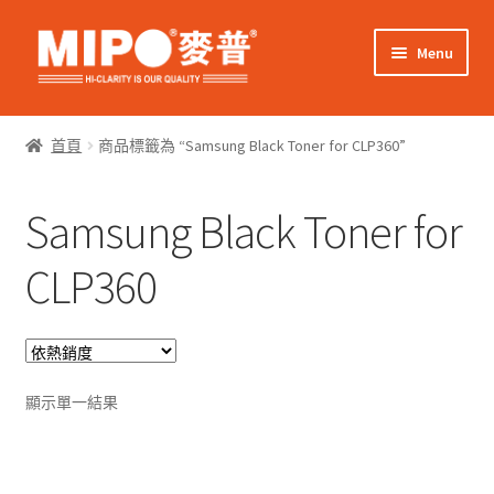
Skip
Skip
Menu
to
to
navigation
content
Expand
網上購物
child
首頁
商品標籤為 “Samsung Black Toner for CLP360”
menu
Expand
關於我們
child
Samsung Black Toner for
menu
Expand
零售客戶
child
CLP360
menu
Expand
商業客戶
child
menu
我的帳戶
顯示單一結果