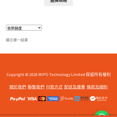
選擇規格
product
through
has
$1,170.00
multiple
variants.
The
options
顯示單一結果
may
be
chosen
on
the
Copyright © 2026 MIPO Technology Limited 保留所有權利
product
page
關於我們
聯繫我們
付款方式
配送及運費
條款及細則