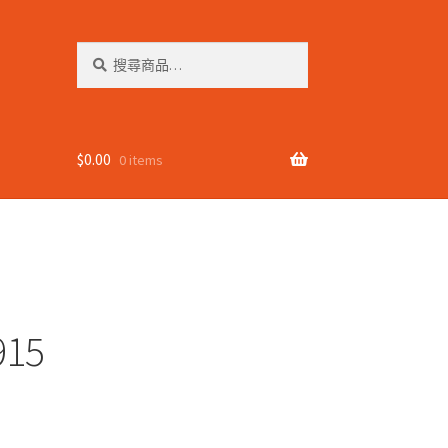
搜
搜
尋
尋
關
鍵
字:
$
0.00
0 items
915