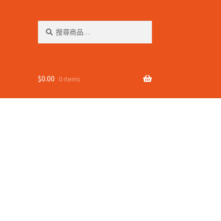
搜
搜
尋
尋
關
鍵
字:
$
0.00
0 items