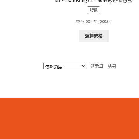
MIPO Samsung CLT-404S彩色碳粉盒
特價
Price
$
248.00
–
$
1,080.00
range:
This
$248.00
選擇規格
product
through
has
$1,080.00
multiple
variants.
顯示單一結果
The
options
may
be
chosen
on
the
product
page