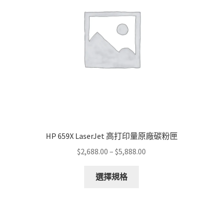
HP 659X LaserJet 高打印量原廠碳粉匣
Price
$
2,688.00
–
$
5,888.00
range:
This
$2,688.00
選擇規格
product
through
has
$5,888.00
multiple
variants.