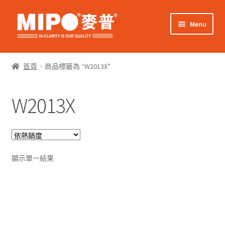
Skip
Skip
Menu
to
to
navigation
content
Expand
網上購物
child
首頁
商品標籤為 “W2013X”
menu
Expand
關於我們
child
W2013X
menu
Expand
零售客戶
child
menu
Expand
商業客戶
child
menu
我的帳戶
顯示單一結果