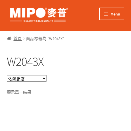
Skip
Skip
Menu
to
to
navigation
content
Expand
網上購物
child
首頁
商品標籤為 “W2043X”
menu
Expand
關於我們
child
W2043X
menu
Expand
零售客戶
child
menu
Expand
商業客戶
child
menu
我的帳戶
顯示單一結果