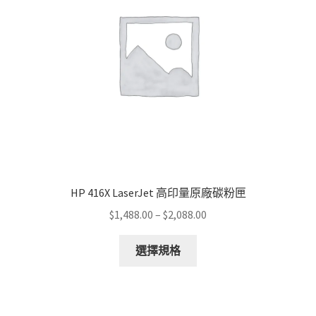
HP 416X LaserJet 高印量原廠碳粉匣
Price
$
1,488.00
–
$
2,088.00
range:
This
$1,488.00
選擇規格
product
through
has
$2,088.00
multiple
variants.