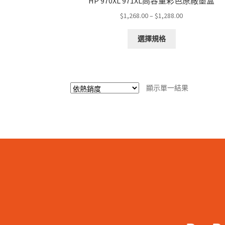
HP 970XL 971XL高容量彩色原廠墨盒
Price
$
1,268.00
–
$
1,288.00
range:
This
$1,268.00
選擇規格
product
through
has
$1,288.00
multiple
variants.
顯示單一結果
The
options
may
be
chosen
on
the
product
page