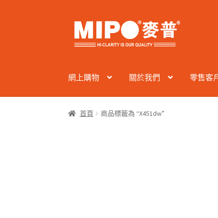
Skip
Skip
to
to
navigation
content
網上購物
關於我們
零售客
首頁
商品標籤為 “X451dw”