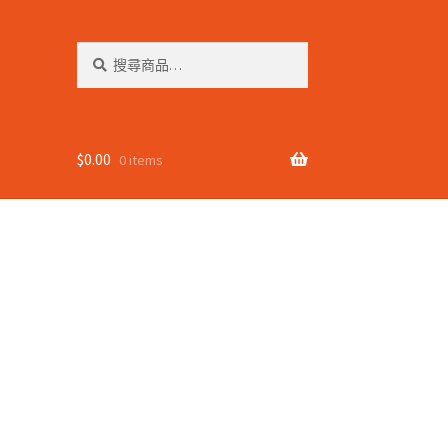
搜
搜
尋
尋
關
鍵
字:
$
0.00
0 items