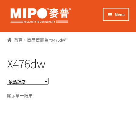
Skip
Skip
Menu
to
to
navigation
content
Expand
網上購物
child
首頁
商品標籤為 “X476dw”
menu
Expand
關於我們
child
X476dw
menu
Expand
零售客戶
child
menu
Expand
商業客戶
child
menu
我的帳戶
顯示單一結果