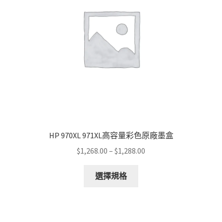
HP 970XL 971XL高容量彩色原廠墨盒
Price
$
1,268.00
–
$
1,288.00
range:
This
$1,268.00
選擇規格
product
through
has
$1,288.00
multiple
variants.