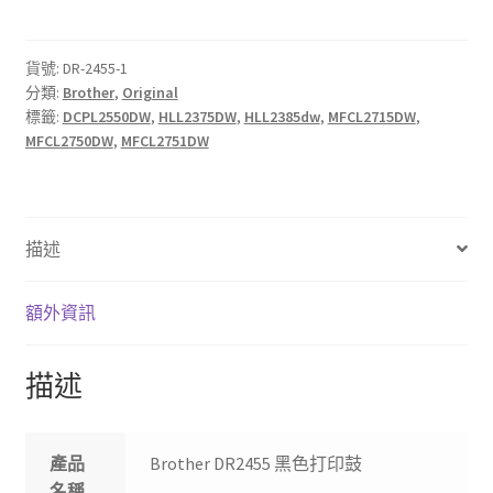
黑
色
打
貨號:
DR-2455-1
分類:
Brother
,
Original
印
標籤:
DCPL2550DW
,
HLL2375DW
,
HLL2385dw
,
MFCL2715DW
,
鼓
MFCL2750DW
,
MFCL2751DW
數
量
描述
額外資訊
描述
產品
Brother DR2455 黑色打印鼓
名稱