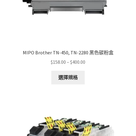
MIPO Brother TN-450, TN-2280 黑色碳粉盒
Price
$
158.00
–
$
400.00
range:
This
$158.00
選擇規格
product
through
has
$400.00
multiple
variants.
The
options
may
be