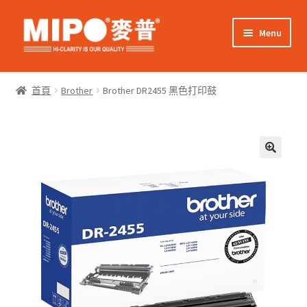
Skip
Skip
Menu
to
to
navigation
content
Expand
網上購物
child
首頁
Brother
Brother DR2455 黑色打印鼓
menu
Expand
關於我們
child
menu
Expand
零售客戶
child
menu
Expand
商業客戶
child
menu
我的帳戶