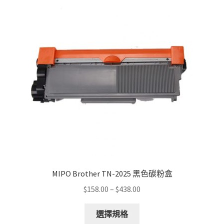
The
options
may
be
chosen
on
the
product
page
MIPO Brother TN-2025 黑色碳粉盒
Price
$
158.00
–
$
438.00
range:
This
$158.00
選擇規格
product