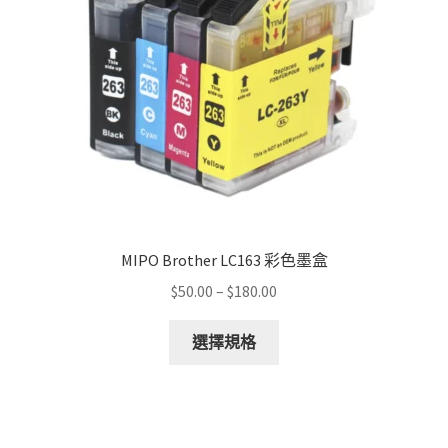
chosen
on
the
product
page
MIPO Brother LC163 彩色墨盒
Price
$
50.00
–
$
180.00
range:
This
$50.00
選擇規格
product
through
has
$180.00
multiple
variants.