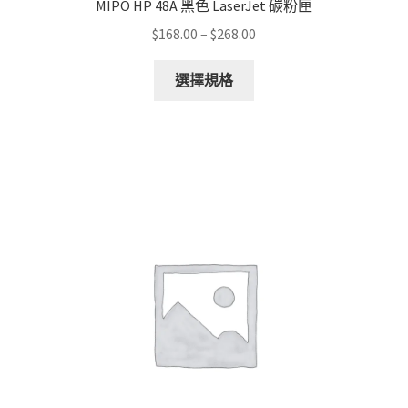
MIPO HP 48A 黑色 LaserJet 碳粉匣
Price
$
168.00
–
$
268.00
range:
This
$168.00
選擇規格
product
through
has
$268.00
multiple
variants.
The
options
may
be
chosen
on
the
product
page