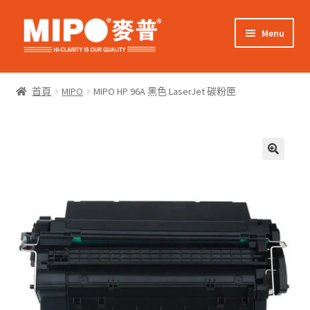
Skip
Skip
Menu
to
to
navigation
content
Expand
網上購物
child
首頁
MIPO
MIPO HP 96A 黑色 LaserJet 碳粉匣
menu
Expand
關於我們
child
menu
Expand
零售客戶
child
menu
Expand
商業客戶
child
menu
我的帳戶