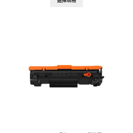
選擇規格
product
through
has
$1,080.00
multiple
variants.
The
options
may
be
chosen
on
the
product
page