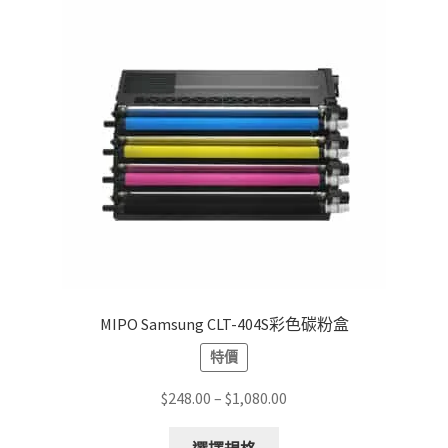
MIPO Samsung CLT-404S彩色碳粉盒
特價
Price
$
248.00
–
$
1,080.00
range:
This
$248.00