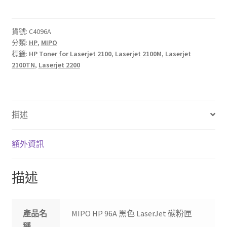
96A
黑
色
貨號:
C4096A
分類:
HP
,
MIPO
LaserJet
標籤:
HP Toner for Laserjet 2100
,
Laserjet 2100M
,
Laserjet
碳
2100TN
,
Laserjet 2200
粉
匣
數
量
描述
額外資訊
描述
產品名
MIPO HP 96A 黑色 LaserJet 碳粉匣
稱