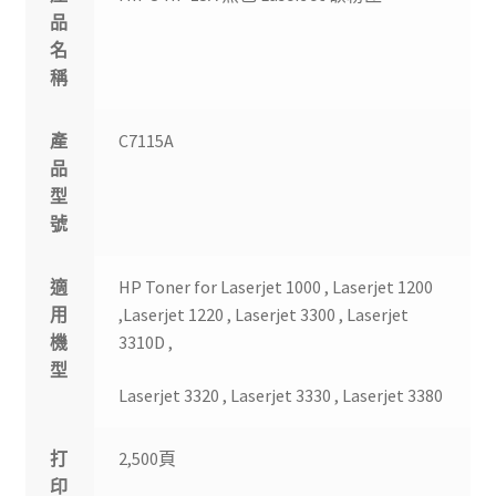
品
名
稱
產
C7115A
品
型
號
適
HP Toner for Laserjet 1000 , Laserjet 1200
用
,Laserjet 1220 , Laserjet 3300 , Laserjet
機
3310D ,
型
Laserjet 3320 , Laserjet 3330 , Laserjet 3380
打
2,500頁
印