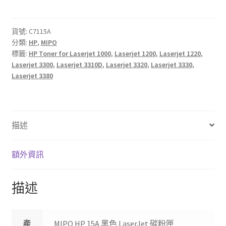
15A
黑
色
貨號:
C7115A
分類:
HP
,
MIPO
LaserJet
標籤:
HP Toner for Laserjet 1000
,
Laserjet 1200
,
Laserjet 1220
,
碳
Laserjet 3300
,
Laserjet 3310D
,
Laserjet 3320
,
Laserjet 3330
,
粉
Laserjet 3380
匣
數
量
描述
額外資訊
描述
產
MIPO HP 15A 黑色 LaserJet 碳粉匣