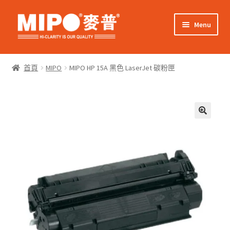
Skip
Skip
Menu
to
to
navigation
content
Expand
網上購物
child
首頁
MIPO
MIPO HP 15A 黑色 LaserJet 碳粉匣
menu
Expand
關於我們
child
menu
Expand
零售客戶
child
menu
Expand
商業客戶
child
menu
我的帳戶