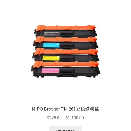
variants.
The
options
may
be
chosen
on
the
product
page
MIPO Brother TN-261彩色碳粉盒
Price
$
228.00
–
$
1,130.00
range:
This