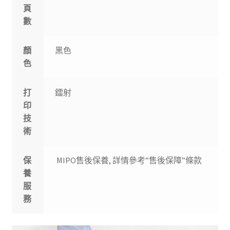
頁
數
顏
黑色
色
打
鐳射
印
技
術
保
MIPO售後保養, 詳情參考”售後保障”條款
養
服
務