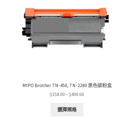
be
chosen
on
the
product
page
MIPO Brother TN-450, TN-2280 黑色碳粉盒
Price
$
158.00
–
$
400.00
range:
This
$158.00
選擇規格
product
through
has
$400.00
multiple