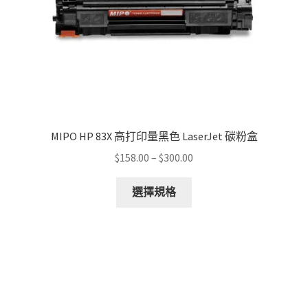
MIPO HP 83X 高打印量黑色 LaserJet 碳粉盒
Price
$
158.00
–
$
300.00
range:
This
$158.00
選擇規格
product
through
has
$300.00
multiple
variants.
The
options
may