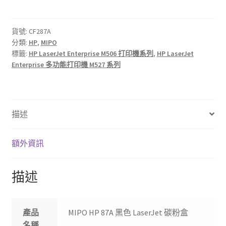
87A
黑
色
貨號:
CF287A
分類:
HP
,
MIPO
LaserJet
標籤:
HP LaserJet Enterprise M506 打印機系列
,
HP LaserJet
碳
Enterprise 多功能打印機 M527 系列
粉
盒
數
量
描述
額外資訊
描述
產品
MIPO HP 87A 黑色 LaserJet 碳粉盒
名稱