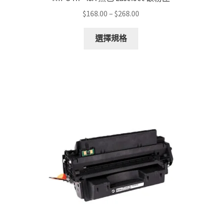
Price
$
168.00
–
$
268.00
range:
This
$168.00
選擇規格
product
through
has
$268.00
multiple
variants.
The
options
may
be
chosen
on
the
product
page