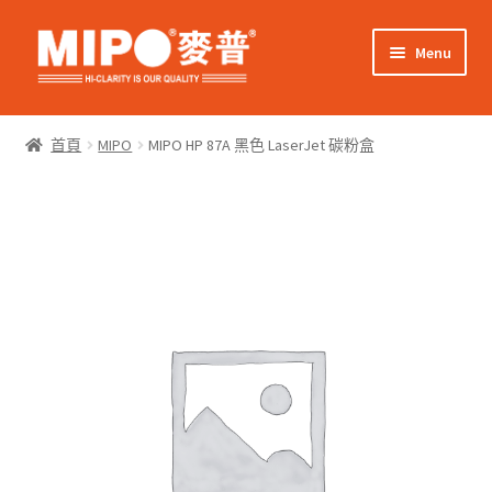
Skip
Skip
Menu
to
to
navigation
content
Expand
網上購物
child
首頁
MIPO
MIPO HP 87A 黑色 LaserJet 碳粉盒
menu
Expand
關於我們
child
menu
Expand
零售客戶
child
menu
Expand
商業客戶
child
menu
我的帳戶