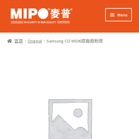
Skip
Skip
Menu
to
to
navigation
content
Expand
網上購物
child
首頁
Original
Samsung CLT-W506原廠廢粉匣
menu
Expand
關於我們
child
menu
Expand
零售客戶
child
menu
Expand
商業客戶
child
menu
我的帳戶