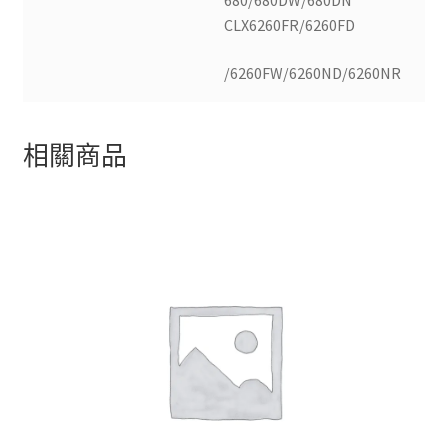
680/680DW/680DN
CLX6260FR/6260FD
/6260FW/6260ND/6260NR
相關商品