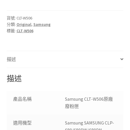
W506
原
廠
貨號:
CLT-W506
分類:
Original
,
Samsung
廢
標籤:
CLT-W506
粉
匣
數
量
描述
描述
產品名稱
Samsung CLT-W506原廠
廢粉匣
適用機型
Samsung SAMSUNG CLP-