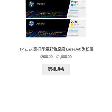
HP 202X 高打印量彩色原廠 LaserJet 碳粉匣
Price
$
988.00
–
$
1,088.00
range:
This
$988.00
選擇規格
product
through
has
$1,088.00
multiple
variants.
The
options
may