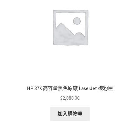
be
chosen
on
the
product
page
HP 37X 高容量黑色原廠 LaserJet 碳粉匣
$
2,888.00
加入購物車