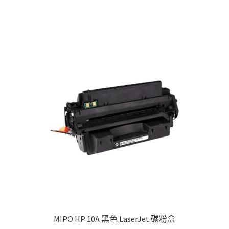
has
$300.00
multiple
variants.
The
options
may
be
chosen
on
the
product
page
MIPO HP 10A 黑色 LaserJet 碳粉盒