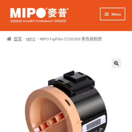
Skip
Skip
Menu
to
to
navigation
content
Expand
網上購物
child
首頁
MIPO
MIPO FujiFilm CT201918 黑色碳粉匣
menu
Expand
關於我們
child
menu
Expand
零售客戶
child
menu
Expand
商業客戶
child
menu
我的帳戶