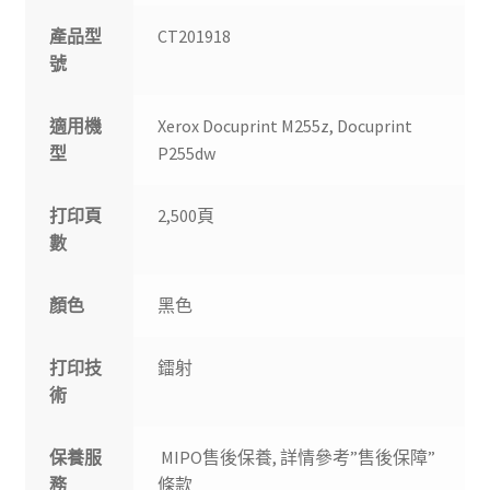
產品型
CT201918
號
適用機
Xerox Docuprint M255z, Docuprint
型
P255dw
打印頁
2,500頁
數
顏色
黑色
打印技
鐳射
術
保養服
MIPO售後保養, 詳情參考”售後保障”
務
條款