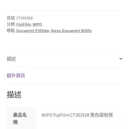
CT201918
黑
色
貨號:
CT201918
分類:
FujiFilm
,
MIPO
碳
標籤:
Docuprint P255dw
,
Xerox Docuprint M255z
粉
匣
數
量
描述
額外資訊
描述
產品名
MIPO FujiFilm CT201918 黑色碳粉匣
稱