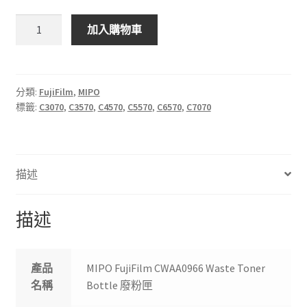
MIPO
加入購物車
FujiFilm
CWAA0966
Waste
Toner
分類:
FujiFilm
,
MIPO
標籤:
C3070
,
C3570
,
C4570
,
C5570
,
C6570
,
C7070
Bottle
廢
粉
匣
描述
數
量
描述
產品
MIPO FujiFilm CWAA0966 Waste Toner
名稱
Bottle 廢粉匣