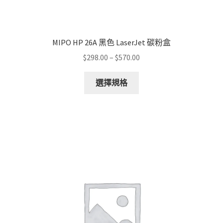
MIPO HP 26A 黑色 LaserJet 碳粉盒
Price
$
298.00
–
$
570.00
range:
This
$298.00
選擇規格
product
through
has
$570.00
multiple
variants.
The
options
may
be
chosen
on
the