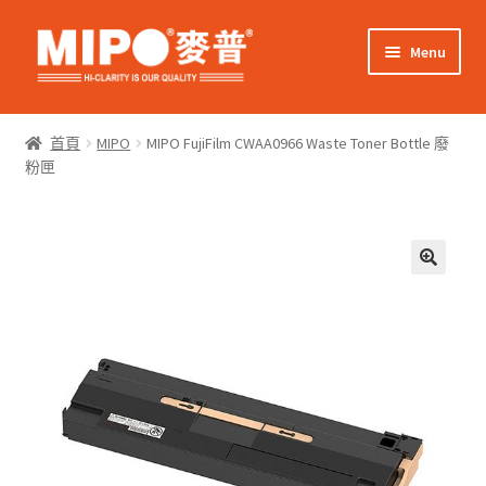
Skip
Skip
Menu
to
to
navigation
content
Expand
網上購物
child
首頁
MIPO
MIPO FujiFilm CWAA0966 Waste Toner Bottle 廢
menu
Expand
粉匣
關於我們
child
menu
Expand
零售客戶
child
menu
Expand
商業客戶
child
menu
我的帳戶