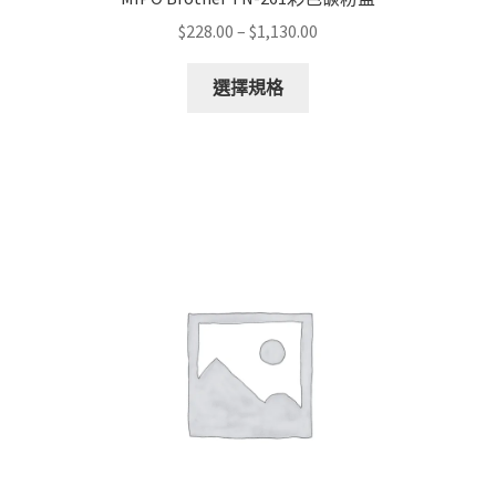
Price
$
228.00
–
$
1,130.00
range:
This
$228.00
選擇規格
product
through
has
$1,130.00
multiple
variants.
The
options
may
be
chosen
on
the
product
page