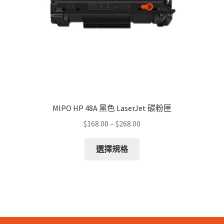
MIPO HP 48A 黑色 LaserJet 碳粉匣
Price
$
168.00
–
$
268.00
range:
This
$168.00
選擇規格
product
through
has
$268.00
multiple
variants.
The
options