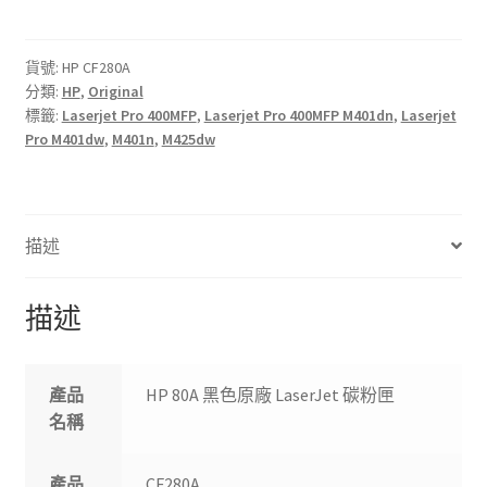
黑
色
原
貨號:
HP CF280A
分類:
HP
,
Original
廠
標籤:
Laserjet Pro 400MFP
,
Laserjet Pro 400MFP M401dn
,
Laserjet
LaserJet
Pro M401dw
,
M401n
,
M425dw
碳
粉
匣
數
描述
量
描述
產品
HP 80A 黑色原廠 LaserJet 碳粉匣
名稱
產品
CF280A