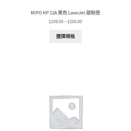
MIPO HP 12A 黑色 LaserJet 碳粉匣
Price
$
108.00
–
$
200.00
range:
This
$108.00
選擇規格
product
through
has
$200.00
multiple
variants.
The
options
may
be
chosen
on
the
product
page