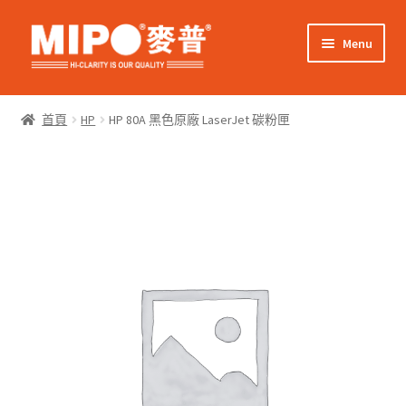
Skip
Skip
Menu
to
to
navigation
content
Expand
網上購物
child
首頁
HP
HP 80A 黑色原廠 LaserJet 碳粉匣
menu
Expand
關於我們
child
menu
Expand
零售客戶
child
menu
Expand
商業客戶
child
menu
我的帳戶