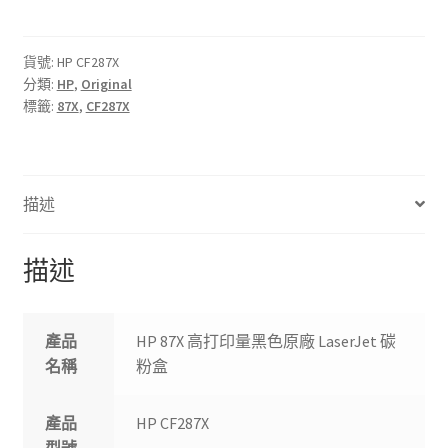
高
打
印
貨號:
HP CF287X
分類:
HP
,
Original
量
標籤:
87X
,
CF287X
黑
色
原
廠
描述
LaserJet
碳
粉
描述
盒
數
量
產品
HP 87X 高打印量黑色原廠 LaserJet 碳
名稱
粉盒
產品
HP CF287X