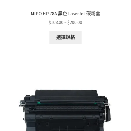
MIPO HP 78A 黑色 LaserJet 碳粉盒
Price
$
108.00
–
$
200.00
range:
This
$108.00
選擇規格
product
through
has
$200.00
multiple
variants.
The
options
may
be
chosen
on
the
product
page