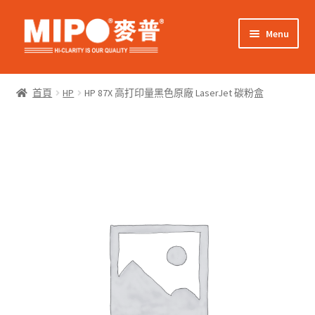
Skip
Skip
Menu
to
to
navigation
content
Expand
網上購物
child
首頁
HP
HP 87X 高打印量黑色原廠 LaserJet 碳粉盒
menu
Expand
關於我們
child
menu
Expand
零售客戶
child
menu
Expand
商業客戶
child
menu
我的帳戶