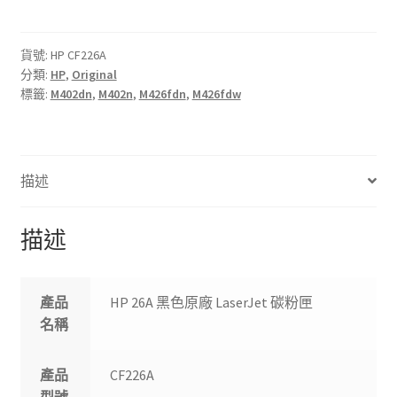
黑
色
原
貨號:
HP CF226A
分類:
HP
,
Original
廠
標籤:
M402dn
,
M402n
,
M426fdn
,
M426fdw
LaserJet
碳
粉
匣
描述
數
量
描述
產品
HP 26A 黑色原廠 LaserJet 碳粉匣
名稱
產品
CF226A