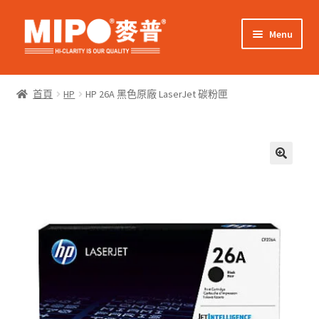
Skip
Skip
Menu
to
to
navigation
content
Expand
網上購物
child
首頁
HP
HP 26A 黑色原廠 LaserJet 碳粉匣
menu
Expand
關於我們
child
menu
Expand
零售客戶
child
menu
Expand
商業客戶
child
menu
我的帳戶