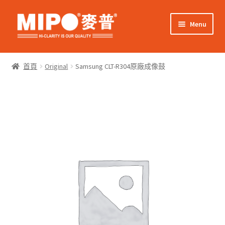
Skip
Skip
Menu
to
to
navigation
content
Expand
網上購物
child
首頁
Original
Samsung CLT-R304原廠成像鼓
menu
Expand
關於我們
child
menu
Expand
零售客戶
child
menu
Expand
商業客戶
child
menu
我的帳戶