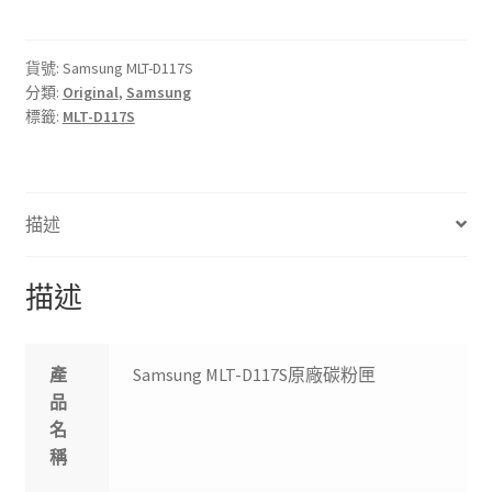
D117S
原
廠
貨號:
Samsung MLT-D117S
分類:
Original
,
Samsung
碳
標籤:
MLT-D117S
粉
匣
數
量
描述
描述
產
Samsung MLT-D117S原廠碳粉匣
品
名
稱