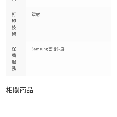
打
鐳射
印
技
術
保
Samsung售後保養
養
服
務
相關商品