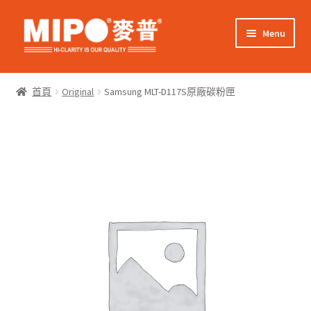
Skip
Skip
Menu
to
to
navigation
content
Expand
網上購物
child
首頁
Original
Samsung MLT-D117S原廠碳粉匣
menu
Expand
關於我們
child
menu
Expand
零售客戶
child
menu
Expand
商業客戶
child
menu
我的帳戶