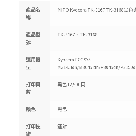
產品名
MIPO Kyocera TK-3167 TK-3168
稱
產品型
TK-3167、TK-3168
號
適用機
Kyocera ECOSYS
型
M3145idn/M3645idn/P3045dn/P3150d
打印頁
黑色12,500頁
數
顏色
黑色
打印技
鐳射
術