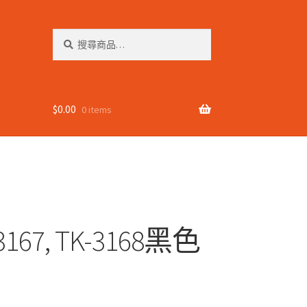
搜
搜
尋
尋
關
鍵
字:
$
0.00
0 items
-3167, TK-3168黑色