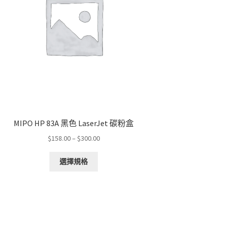
MIPO HP 83A 黑色 LaserJet 碳粉盒
Price
$
158.00
–
$
300.00
range:
This
$158.00
選擇規格
product
through
has
$300.00
multiple
variants.
The
options