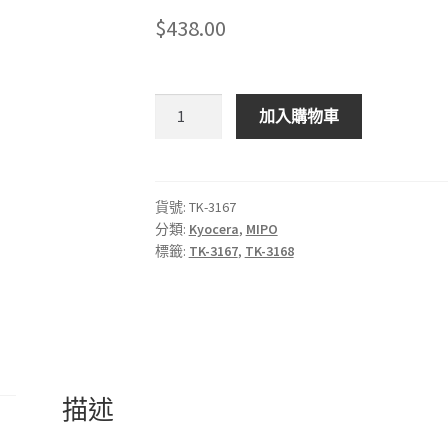
$
438.00
MIPO
加入購物車
Kyocera
TK-
3167,
TK-
貨號:
TK-3167
分類:
Kyocera
,
MIPO
3168
標籤:
TK-3167
,
TK-3168
黑
色
碳
粉
匣
數
描述
量