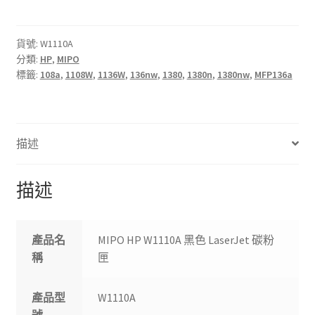
W1110A
黑
色
貨號:
W1110A
分類:
HP
,
MIPO
LaserJet
標籤:
108a
,
1108W
,
1136W
,
136nw
,
1380
,
1380n
,
1380nw
,
MFP136a
碳
粉
匣
數
描述
量
描述
產品名
MIPO HP W1110A 黑色 LaserJet 碳粉
稱
匣
產品型
W1110A