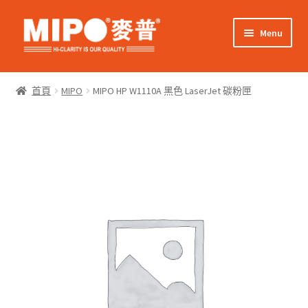
Skip
Skip
Menu
to
to
navigation
content
Expand
網上購物
child
首頁
MIPO
MIPO HP W1110A 黑色 LaserJet 碳粉匣
menu
Expand
關於我們
child
menu
Expand
零售客戶
child
menu
Expand
商業客戶
child
menu
我的帳戶