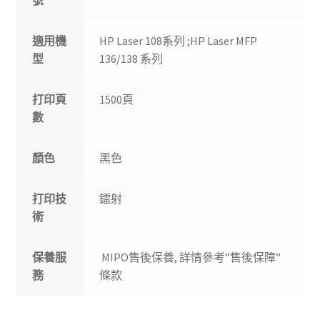
號
適用機
HP Laser 108系列 ;HP Laser MFP
型
136/138 系列
打印頁
1500頁
數
顏色
黑色
打印技
鐳射
術
保養服
MIPO售後保養, 詳情參考”售後保障”
務
條款