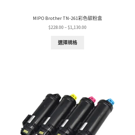
MIPO Brother TN-261彩色碳粉盒
Price
$
228.00
–
$
1,130.00
range:
This
$228.00
選擇規格
product
through
has
$1,130.00
multiple
variants.
The
options
may
be
chosen
on
the
product