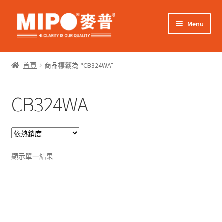
Skip
Skip
Menu
to
to
navigation
content
Expand
網上購物
child
首頁
商品標籤為 “CB324WA”
menu
Expand
關於我們
child
CB324WA
menu
Expand
零售客戶
child
menu
Expand
商業客戶
child
menu
我的帳戶
顯示單一結果