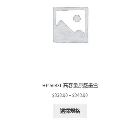
HP 564XL 高容量原廠墨盒
Price
$
338.00
–
$
348.00
range:
This
$338.00
選擇規格
product
through
has
$348.00
multiple
variants.