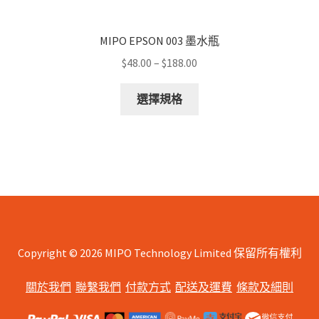
MIPO EPSON 003 墨水瓶
Price
$
48.00
–
$
188.00
range:
This
$48.00
選擇規格
product
through
has
$188.00
multiple
variants.
The
options
may
be
chosen
Copyright © 2026 MIPO Technology Limited 保留所有權利
on
關於我們
聯繫我們
付款方式
配送及運費
條款及細則
the
product