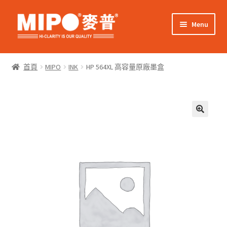
Skip
Skip
Menu
to
to
navigation
content
Expand
網上購物
child
首頁
MIPO
INK
HP 564XL 高容量原廠墨盒
menu
Expand
關於我們
child
menu
Expand
零售客戶
child
menu
Expand
商業客戶
child
menu
我的帳戶