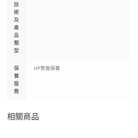
技
術
及
產
品
類
型
保
HP售後保養
養
服
務
相關商品