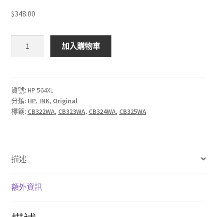
$348.00
$
348.00
HP
加入購物車
564XL
高
容
量
貨號:
HP 564XL
分類:
HP
,
INK
,
Original
原
標籤:
CB322WA
,
CB323WA
,
CB324WA
,
CB325WA
廠
墨
盒
數
描述
量
額外資訊