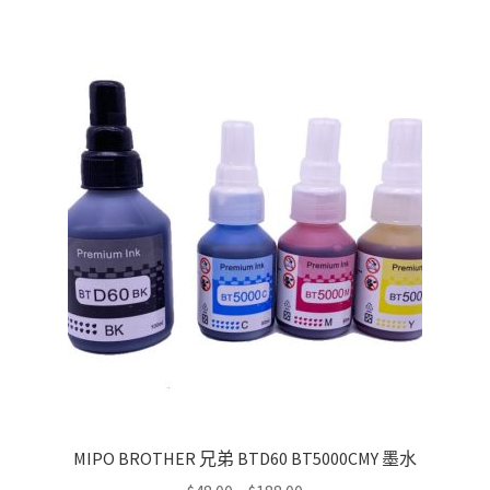
has
$500.00
multiple
variants.
The
options
may
be
chosen
on
the
product
page
MIPO BROTHER 兄弟 BTD60 BT5000CMY 墨水