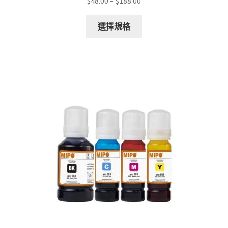
Price
$
48.00
–
$
188.00
range:
This
$48.00
選擇規格
product
through
has
$188.00
multiple
variants.
The
options
may
be
chosen
on
the
product
page